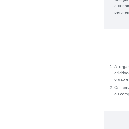
autono
pertinen
A orga
ativida
órgão e
Os serv
ou comp