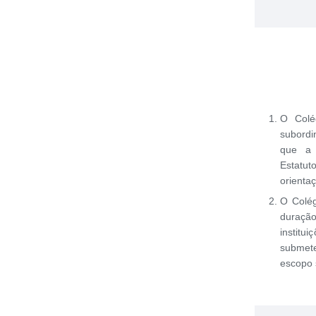
O Colé
subordi
que a 
Estatu
orientaç
O Colég
duraçã
instit
submet
escopo 