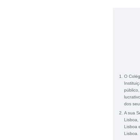
O Colég
Institui
público
lucrati
dos seus
A sua S
Lisboa,
Lisboa 
Lisboa.