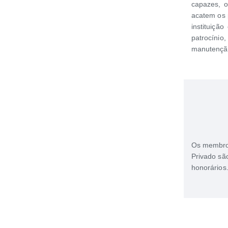
capazes, o
acatem os 
instituiçã
patrocíni
manutençã
Os membros
Privado sã
honorários