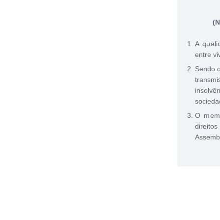
(
A quali
entre v
Sendo o
transmi
insolvê
socieda
O memb
direit
Assembl