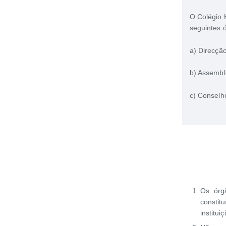
O Colégio H
seguintes ó
a) Direcçã
b) Assembl
c) Conselh
Os órg
consti
instituiç