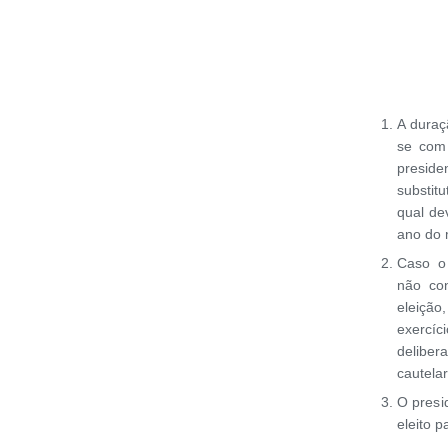
A duraç
se com
preside
substitu
qual de
ano do 
Caso o
não con
eleição
exercí
deliber
cautelar
O presi
eleito 