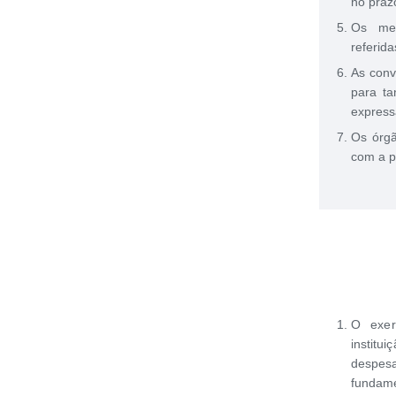
no pra
Os mem
referid
As conv
para ta
express
Os órgã
com a p
O exer
institu
despe
fundam