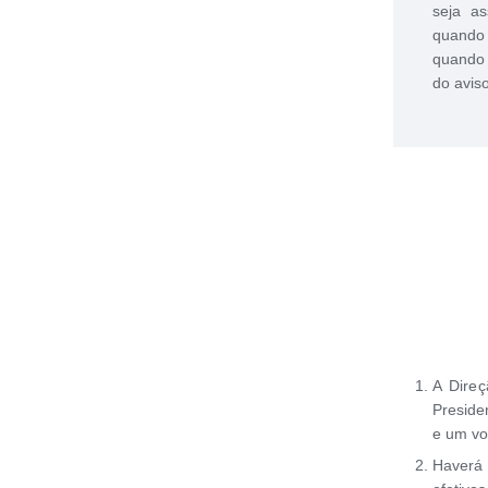
seja a
quando 
quando 
do avis
A Direç
Preside
e um vo
Haverá