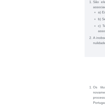
São ele
associa
a) E
b) S
c) T
asso
A inobs
nulidad
Os tit
novame
process
Portug