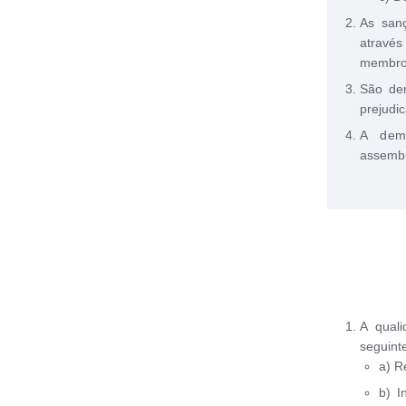
As sanç
através
membr
São de
prejudi
A demi
assembl
A qual
seguint
a) R
b) I