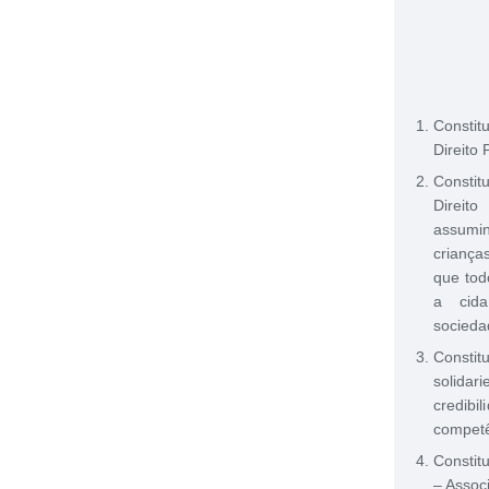
Constit
Direito
Constit
Direit
assumi
criança
que tod
a cida
socieda
Constit
solida
credib
competê
Constit
– Assoc