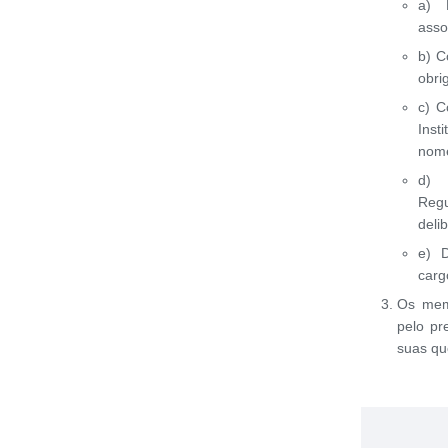
a) 
asso
b) C
obri
c) C
Inst
nom
d) 
Regu
deli
e) 
carg
Os memb
pelo pr
suas qu