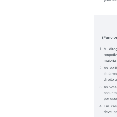
(Funcio
A dire
respeti
maioria 
As del
titular
direito
As vota
assunto
por escr
Em caso
deve pr