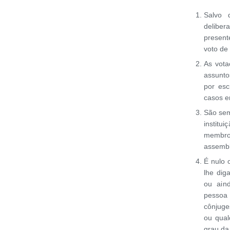
Salvo 
deliber
present
voto de
As vota
assunto
por esc
casos e
São sem
institu
membro
assembl
É nulo 
lhe dig
ou aind
pessoa
cônjuge
ou qual
grau da 