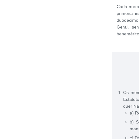
Cada membr
primeira i
duodécimo
Geral, se
benemérito
Os memb
Estatut
quer Na
a) R
b) S
manu
c) D