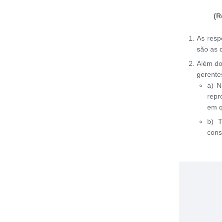
(R
As resp
são as d
Além do
gerente
a) N
repr
em q
b) T
cons