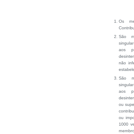
Os me
Contrib
São me
singula
aos p
desinte
não inf
estabel
São m
singula
aos p
desinte
ou supe
contrib
ou impo
1000 ve
membro 