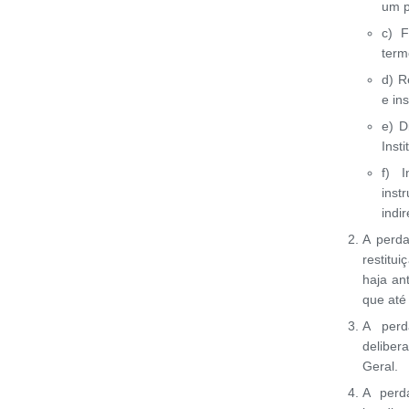
um p
c) F
term
d) R
e in
e) D
Insti
f) 
ins
indi
A perd
restitu
haja an
que até
A perd
deliber
Geral.
A perd