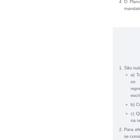
O Plan
mandato
São nul
a) T
os 
rep
escr
b) C
c) Q
na r
Para ef
se cons