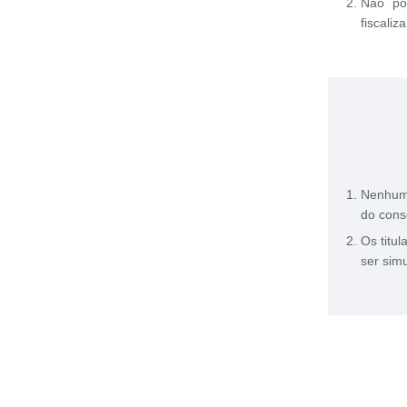
Não po
fiscaliz
Nenhum 
do cons
Os titu
ser sim