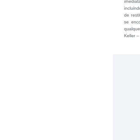
imediat
incluin
de rest
se enc
qualqu
Keller –