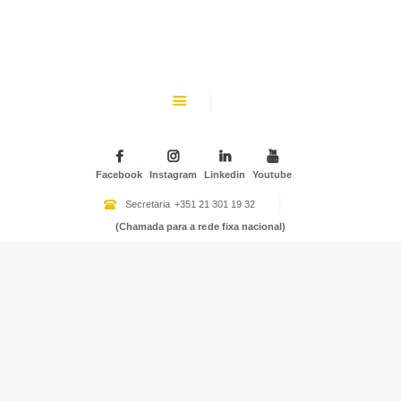
CHK
SOBRE NÓS
Colégio Helen Keller
INSTITUIÇÃO PARTICULAR DE SOLIDARIEDADE SOCIAL
ENSINO
ATIVIDADES
Facebook
Instagram
Linkedin
Youtube
GALERIA
Secretaria
+351 21 301 19 32
(Chamada para a rede fixa nacional)
COMUNIDADE
NOTÍCIAS
CONTACTOS