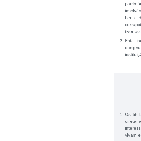
patrimó
insolvê
bens d
corrupç
tiver oc
Esta in
designa
institui
Os titu
direta
intere
vivam e