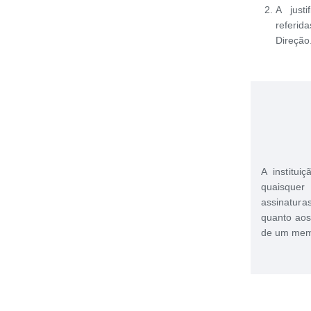
A just
referid
Direção
A institui
quaisque
assinatur
quanto aos
de um memb