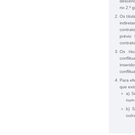
descend
no 2.º g
Os titu
indiret
contrat
prévio 
contrato
Os tit
confli
inseri
conflitu
Para ef
que exi
a) S
num 
b) S
outr