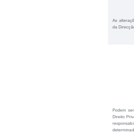
As alteraç
da Direcçã
Podem ser
Direito Pri
responsa
determinad