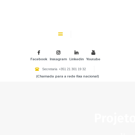
CHK
SOBRE NÓS
Colégio Helen Keller
INSTITUIÇÃO PARTICULAR DE SOLIDARIEDADE SOCIAL
ENSINO
ATIVIDADES
Facebook
Instagram
Linkedin
Youtube
GALERIA
Secretaria
+351 21 301 19 32
(Chamada para a rede fixa nacional)
COMUNIDADE
NOTÍCIAS
CONTACTOS
Projet