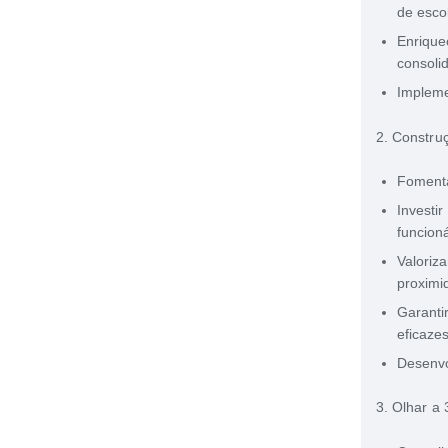
de esco
Enrique
consoli
Impleme
2. Constru
Fomenta
Investi
funcion
Valoriz
proximi
Garanti
eficaze
Desenvo
3. Olhar a