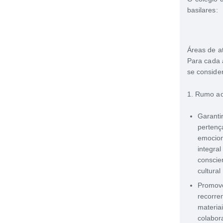
basilares:
Áreas de a
Para cada 
se conside
1. Rumo ao
Garant
perten
emocion
integra
conscien
cultural
Promov
recorre
materia
colabor