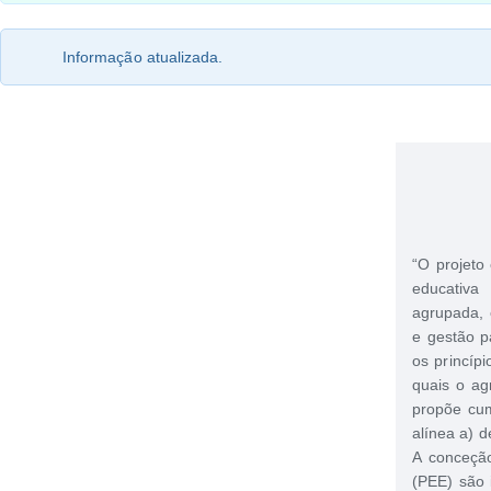
Informação atualizada.
“O projeto
educativ
agrupada, 
e gestão p
os princíp
quais o a
propõe cump
alínea a) d
A conceção
(PEE) são 