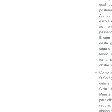
qual pa
posteri
Atende
escola 
ao nom
passand
É com 
desta 
cega e 
tendo 
tornar
obstácu
Como n
O Colég
deficiê
Ciclo. 
Ministé
parale
regula
disponi