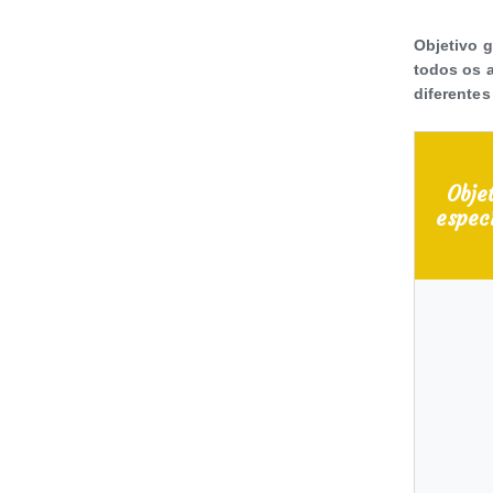
Objetivo 
todos os a
diferentes
Obje
espec