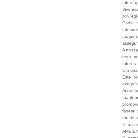
futuro 
Vivenci
privilégi
Cada d
educado
magia d
assegur
A nossa
bem pr
futuros.
Um pass
Este p
exequív
Acredi
manten
promova
fasear 
metas a
E assi
AMBIEN