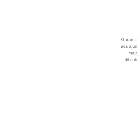
Garanti
aos alu
mai
dificu