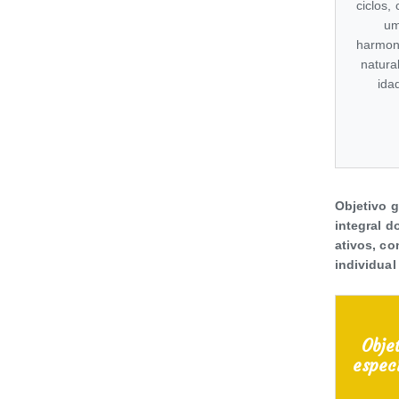
ciclos,
u
harmon
natura
ida
Objetivo g
integral 
ativos, co
individual 
Obje
espec