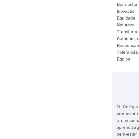
B
em-estar
I
novação
E
quidade
N
atureza
T
ransform
A
utonomia
R
esponsab
T
olerância
E
quipa
O Colégio
promover d
e emocion
aprendizag
bem-estar 