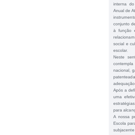
interna do
Anual de A
instrumen
conjunto d
à função 
relaciona
social e c
escolar.
Neste sen
contempla 
nacional, 
patentead
adequação à
Após a defi
uma efetiv
estratégi
para alcanç
A nossa p
Escola par
subjacente