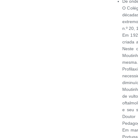
De ond
O Colég
décadas
extremo
n.º 20,
Em 1929
criada 
Neste c
Moutinh
mesma.
Profil
necess
diminu
Moutinh
de vult
oftalmo
e seu s
Doutor
Pedagog
Em març
Portuga