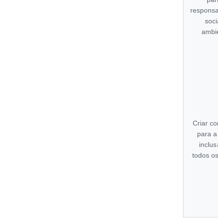
responsa
soci
ambi
Criar c
para a
inclu
todos o