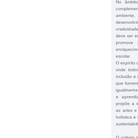
No âmbito
complement
ambiente
desenvolv
criativida
deve ser e
promove a
enriqueci
escolar.
O espírito
onde todos
inclusão e
que foment
igualmente
e aprend
propõe a i
as artes 
holística e
sustentabil
O colégio d