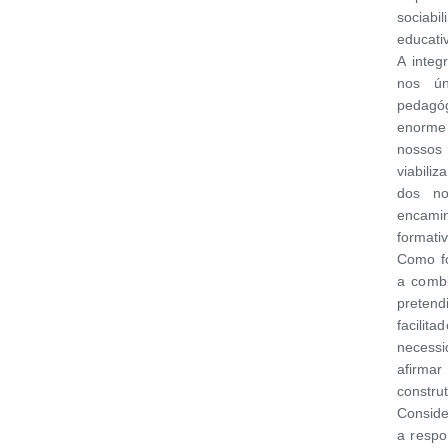
sociabi
educativ
A integ
nos ún
pedagó
enorme 
nossos 
viabili
dos no
encami
formati
Como fo
a combi
pretend
facili
necessi
afirma
construt
Conside
a respo