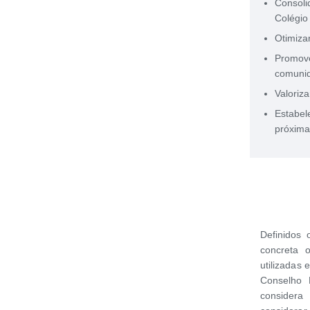
Consoli
Colégio
Otimiza
Promove
comuni
Valoriza
Estabel
próxim
Definidos 
concreta 
utilizadas
Conselho 
considera