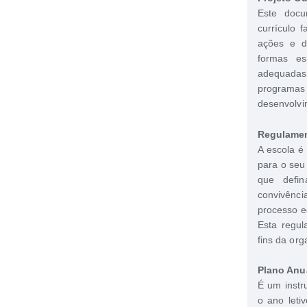
Este docu
currículo 
ações e d
formas es
adequadas
programas 
desenvolvi
Regulamen
A escola é
para o seu
que defin
convivência
processo e
Esta regul
fins da org
Plano Anua
É um instr
o ano leti