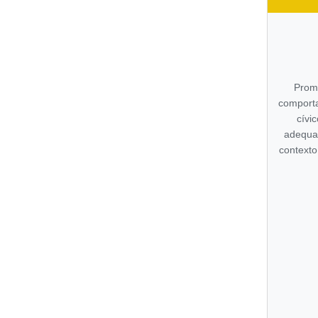
Prom
comport
cívi
adequa
contexto