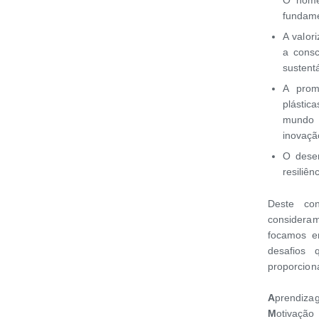
O nome 
fundame
A valor
a consc
sustent
A prom
plástic
mundo 
inovaçã
O desen
resiliê
Deste co
considera
focamos e
desafios
proporcion
A
prendiza
M
otivação