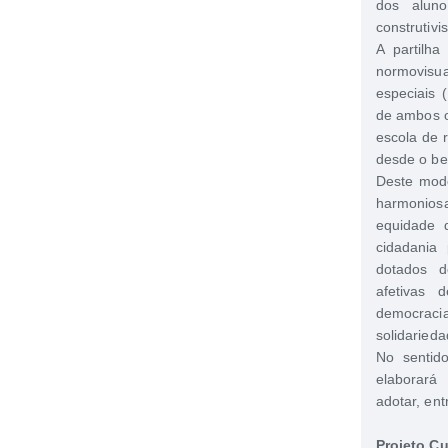
dos alun
construtivi
A partilh
normovisu
especiais 
de ambos o
escola de r
desde o ber
Deste modo
harmonios
equidade 
cidadania
dotados d
afetivas
democracia
solidarieda
No sentido
elaborará
adotar, ent
Projeto Cu