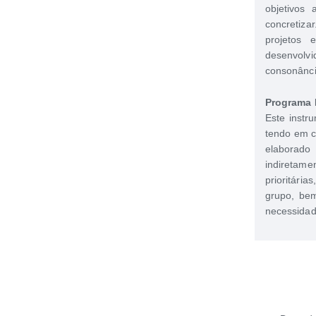
objetivos 
concretiz
projetos e
desenvolvi
consonânc
Programa 
Este instr
tendo em c
elaborado
indireta
prioritári
grupo, be
necessidad