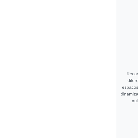
Recor
difer
espaços
dinamiz
au