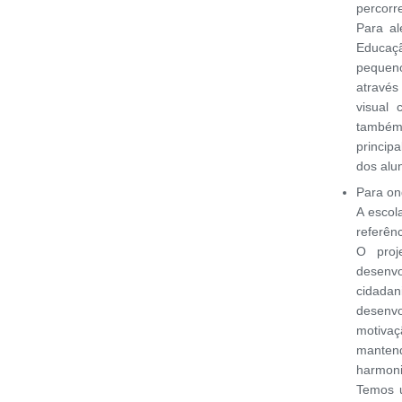
percorr
Para a
Educaç
pequeno
através
visual
também 
princip
dos alu
Para o
A escol
referên
O proj
desenvo
cidadan
desenvo
motiva
mante
harmoni
Temos 