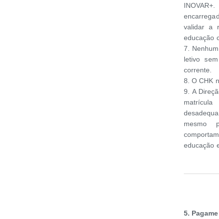
INOVAR+.
encarregad
validar a
educação c
7. Nenhum 
letivo sem
corrente.
8. O CHK n
9. A Direç
matrícul
desadequa
mesmo pr
comportame
educação e
5. Pagame