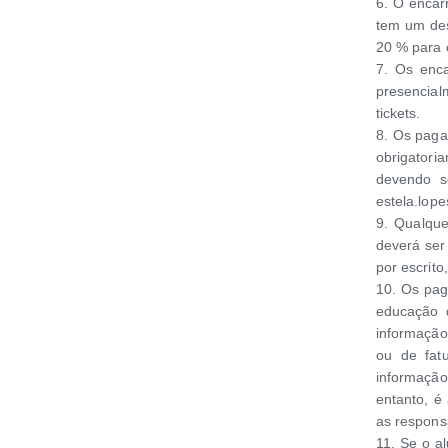
6. O encar
tem um des
20 % para o
7. Os enc
presencial
tickets.
8. Os paga
obrigatori
devendo s
estela.lope
9. Qualque
deverá ser
por escrito
10. Os pag
educação 
informação
ou de fatu
informação
entanto, é
as respons
11. Se o a