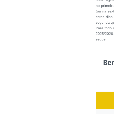
no primeir
(ou na sex
estes dias
segunda qu
Para todo o
2025/2026
segue:
Ber