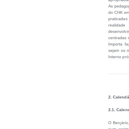
As pedagog
do CHK em
praticada
realidad
desenvolv
centradas 
Importa fa
sejam os 
Interno pró
2.
Calendár
2.1.
Calend
O Berçário
num regim