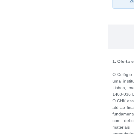
20
1. Oferta 
O Colégio 
uma instit
Lisboa, ma
1400-036 L
O CHK assu
até ao fin
fundamenta
com defici
materiai
apropriada