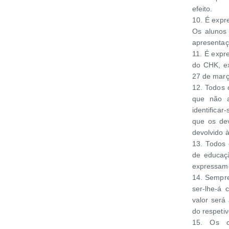
efeito.
10. É expr
Os alunos 
apresentaç
11. É expr
do CHK, ex
27 de març
12. Todos
que não a
identifica
que os de
devolvido à
13. Todos 
de educaçã
expressamen
14. Sempre
ser-lhe-á
valor será
do respetiv
15. Os c