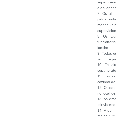
supervisio
e ao lanch
7. Os alun
pelos prof
manhã (alm
supervision
8. Os alu
funcionári
lanche.
9. Todos o
têm que pa
10. Os al
sopa, prat
11. Todas
cozinha do
12. O espaç
no local de
13. As emen
televisores
14. A senh
até às 10h,