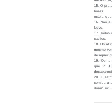
15. O prat
horas 
estela.lope
16. Não é 
letivo.
17. Todos 
cacifos.
18. Os alu
mesmo vem
de aquecim
19. Os te
que o CH
desapareci
20. É estr
comida a s
domicílio”.