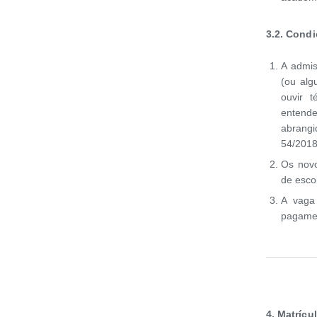
3.2. Cond
A admis
(ou alg
ouvir 
entend
abrangi
54/2018
Os novo
de esco
A vaga
pagamen
4. Matr
ícu