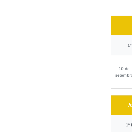
1º
10 de
setembr
I
1º