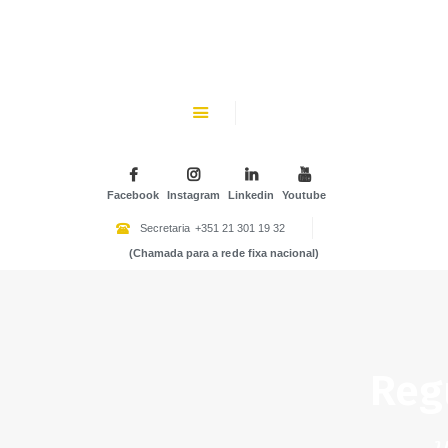
CHK
SOBRE NÓS
Colégio Helen Keller
INSTITUIÇÃO PARTICULAR DE SOLIDARIEDADE SOCIAL
ENSINO
ATIVIDADES
Facebook
Instagram
Linkedin
Youtube
GALERIA
Secretaria
+351 21 301 19 32
(Chamada para a rede fixa nacional)
COMUNIDADE
NOTÍCIAS
CONTACTOS
Reg