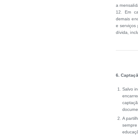
a mensalid
12. Em ca
demais enc
e serviços 
dívida, inc
6.
Captaçã
Salvo i
encarre
captaçã
documen
A parti
sempre 
educaç