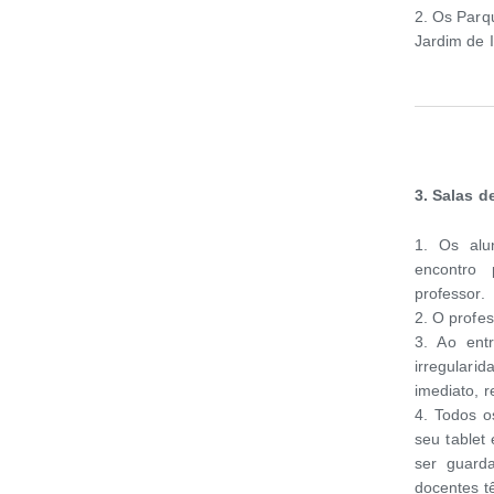
2. Os Parqu
Jardim de I
3. Salas de
1. Os alu
encontro 
professor.
2. O profes
3. Ao ent
irregulari
imediato, r
4. Todos o
seu tablet
ser guard
docentes t