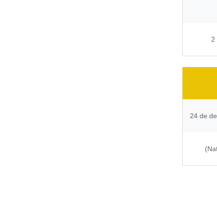
2
24 de d
(Nat