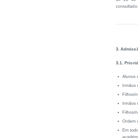
consultado
3. Admiss
3.1. Prio
Alunos c
Irmãos 
Filhos/n
Irmãos 
Filhos/n
Ordem d
Em todo
académi