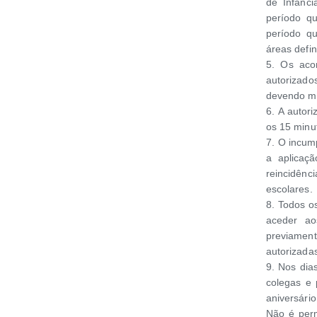
de Infânci
período q
período q
áreas defin
5. Os aco
autorizado
devendo ma
6. A autor
os 15 minu
7. O incum
a aplicaç
reincidênci
escolares.
8. Todos os
aceder aos
previamen
autorizada
9. Nos dia
colegas e
aniversári
Não é perm