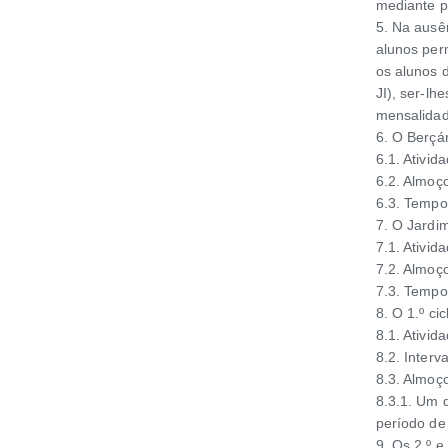
mediante 
5. Na ausê
alunos per
os alunos 
JI), ser-lh
mensalidad
6. O Berçá
6.1. Ativid
6.2. Almoç
6.3. Tempo
7. O Jardim
7.1. Ativid
7.2. Almoç
7.3. Tempo
8. O 1.º ci
8.1. Ativid
8.2. Inter
8.3. Almoç
8.3.1. Um 
período de
9. Os 2.º e