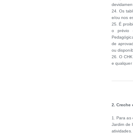
devidament
24. Os tab
e/ou nos e
25. É proi
o prévio 
Pedagógic
de aprovad
ou disponib
26. O CHK 
e qualquer 
2.
Creche 
1. Para as
Jardim de I
atividades.