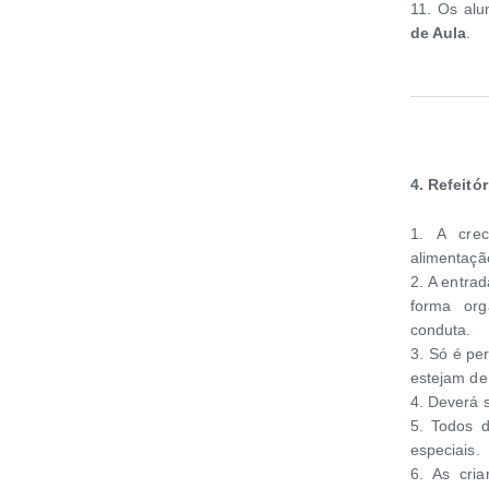
11. Os alu
de Aula
.
4. Refeitór
1. A crec
alimentação
2. A entrad
forma org
conduta.
3. Só é pe
estejam de 
4. Deverá 
5. Todos 
especiais.
6. As cri