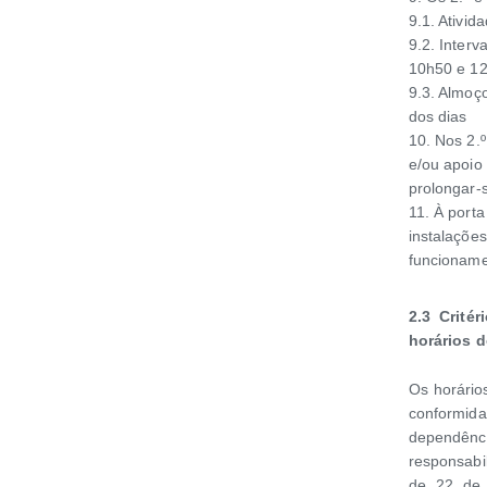
9.1. Ativid
9.2. Inter
10h50 e 12
9.3. Almoç
dos dias
10. Nos 2.º
e/ou apoio
prolongar-
11. À porta
instalações
funcioname
2.3
Crité
horários 
Os horário
conformid
dependê
responsabi
de 22 de 