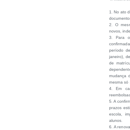
1. No ato d
documentos
2. O mesm
novos, ind
3. Para o
confirmad
período de
janeiro), d
de matríc
dependent
mudança d
mesma só s
4. Em cas
reembolsa
5. A confi
prazos est
escola, i
alunos.
6. A renova