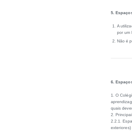
5. Espaço
A utiliz
por um 
Não é p
6. Espaço
1. O Colég
aprendizag
quais deve
2. Principa
2.2.1. Esp
exteriores)