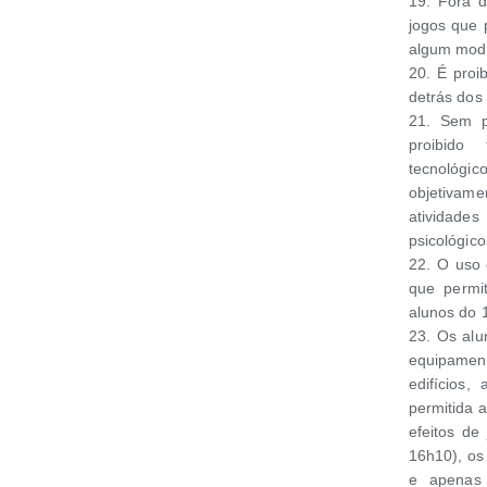
19. Fora d
jogos que 
algum modo
20. É proi
detrás dos 
21. Sem p
proibido 
tecnológ
objetivam
atividade
psicológic
22. O uso 
que permi
alunos do 1
23. Os alu
equipamen
edifícios
permitida a
efeitos de
16h10), os
e apenas