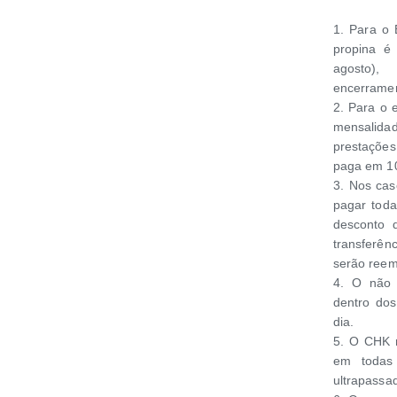
1. Para o 
propina é
agosto),
encerramen
2. Para o 
mensalida
prestações
paga em 10
3. Nos ca
pagar toda
desconto 
transferên
serão reem
4. O não 
dentro dos
dia.
5. O CHK r
em todas 
ultrapassa