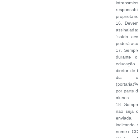
intransm
responsabi
proprietário
16. Devem
assinalada
“saída ac
poderá acon
17. Sempre
durante o
educação 
diretor de
dia o
(portaria@c
por parte 
alunos.
18. Sempr
não seja d
enviada, 
indicando 
nome e CC