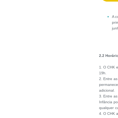
A c
pri
jun
2.2
Horári
1. O CHK e
19h.
2. Entre a
permanecer
adicional.
3. Entre as
Infância p
qualquer cu
4. O CHK a