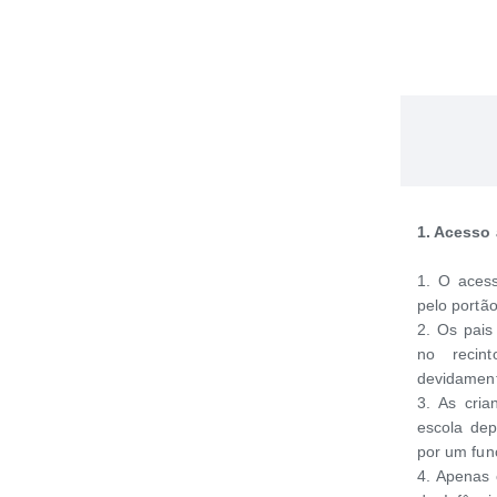
1. Acesso 
1. O acess
pelo portão
2. Os pai
no recin
devidament
3. As cri
escola de
por um fun
4. Apenas