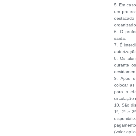
5. Em caso
um profess
destacado 
organizado 
6. O profe
saída.
7. É inter
autorização
8. Os alun
durante o
devidament
9. Após o
colocar as
para o ef
circulação 
10. São dis
1º, 2º e 3
disponibi
pagamento 
(valor apli