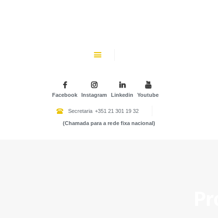
CHK
SOBRE NÓS
Colégio Helen Keller
INSTITUIÇÃO PARTICULAR DE SOLIDARIEDADE SOCIAL
ENSINO
ATIVIDADES
Facebook
Instagram
Linkedin
Youtube
GALERIA
Secretaria
+351 21 301 19 32
(Chamada para a rede fixa nacional)
COMUNIDADE
NOTÍCIAS
CONTACTOS
Pr