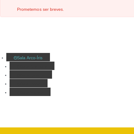
Prometemos ser breves.
Sala Arco-Íris
Sala Aventura
Sala Laranja
Sala Rosa
Sala Violeta