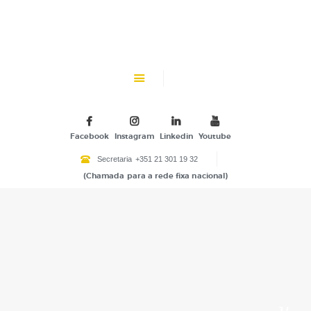
CHK
SOBRE NÓS
Colégio Helen Keller
INSTITUIÇÃO PARTICULAR DE SOLIDARIEDADE SOCIAL
ENSINO
ATIVIDADES
Facebook
Instagram
Linkedin
Youtube
GALERIA
Secretaria
+351 21 301 19 32
(Chamada para a rede fixa nacional)
COMUNIDADE
NOTÍCIAS
CONTACTOS