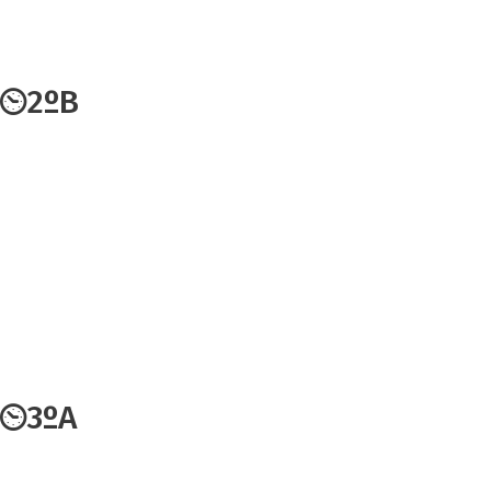
2ºB
3ºA