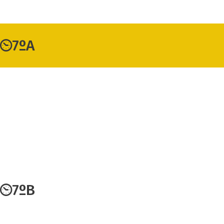
7ºA
7ºB