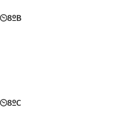
8ºB
8ºC