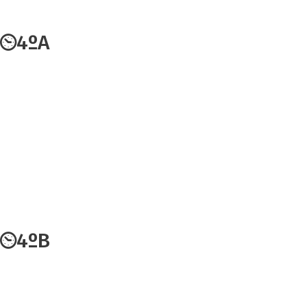
4ºA
4ºB