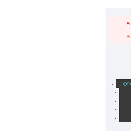
Em
Pr
Sa