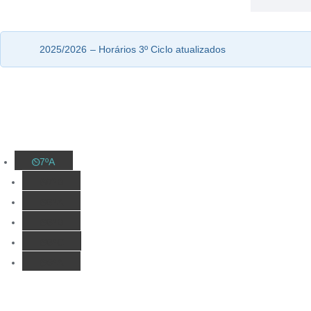
2025/2026 – Horários 3º Ciclo atualizados
7ºA
7ºB
8ºA
8ºB
8ºC
9ºA