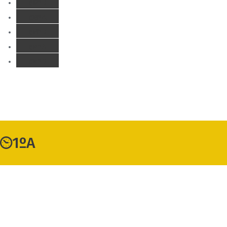
2ºB
3ºA
3ºB
4ºA
4ºB
1ºA