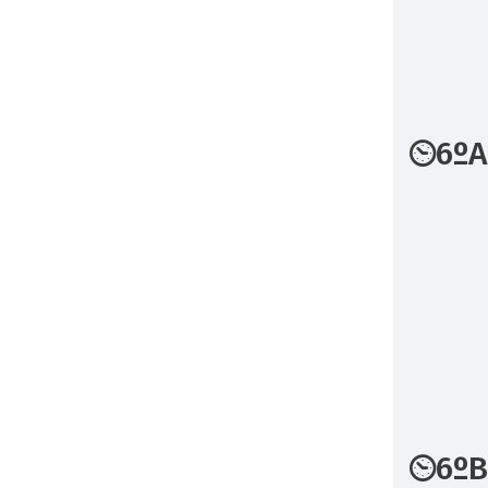
6ºA
6º