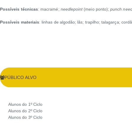
Possíveis técnicas
: macramé;
needlepoint
(meio ponto);
punch need
Possíveis materiais
: linhas de algodão; lãs; trapilho; talagarça; co
PÚBLICO ALVO
Alunos do 1º Ciclo
Alunos do 2º Ciclo
Alunos do 3º Ciclo