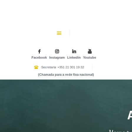
CHK
SOBRE NÓS
Colégio Helen Keller
INSTITUIÇÃO PARTICULAR DE SOLIDARIEDADE SOCIAL
ENSINO
ATIVIDADES
Facebook
Instagram
Linkedin
Youtube
GALERIA
Secretaria
+351 21 301 19 32
(Chamada para a rede fixa nacional)
COMUNIDADE
NOTÍCIAS
CONTACTOS