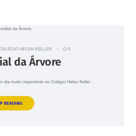
COLÉGIO HELEN KELLER
0
al da Árvore
um dia muito importante no Colégio Helen Keller…
P READING