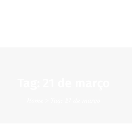
CHK
SOBRE NÓS
Colégio Helen Keller
INSTITUIÇÃO PARTICULAR DE SOLIDARIEDADE SOCIAL
ENSINO
ATIVIDADES
GALERIA
Tag: 21 de março
COMUNIDADE
NOTÍCIAS
Home
Tag: 21 de março
CONTACTOS