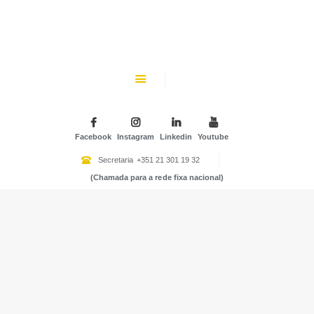
CHK
SOBRE NÓS
Colégio Helen Keller
INSTITUIÇÃO PARTICULAR DE SOLIDARIEDADE SOCIAL
ENSINO
ATIVIDADES
Facebook
Instagram
Linkedin
Youtube
GALERIA
Secretaria
+351 21 301 19 32
(Chamada para a rede fixa nacional)
COMUNIDADE
NOTÍCIAS
CONTACTOS