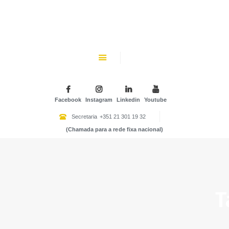
CHK
SOBRE NÓS
Colégio Helen Keller
INSTITUIÇÃO PARTICULAR DE SOLIDARIEDADE SOCIAL
ENSINO
ATIVIDADES
Facebook
Instagram
Linkedin
Youtube
GALERIA
Secretaria
+351 21 301 19 32
(Chamada para a rede fixa nacional)
COMUNIDADE
NOTÍCIAS
CONTACTOS
T