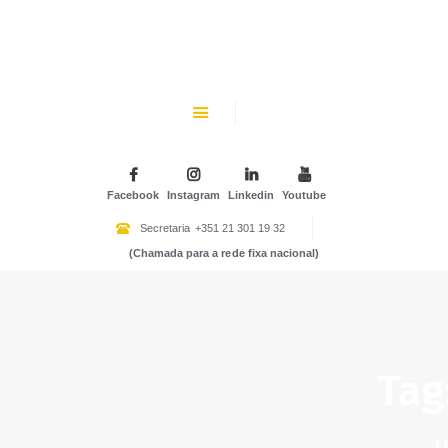
CHK
SOBRE NÓS
Colégio Helen Keller
INSTITUIÇÃO PARTICULAR DE SOLIDARIEDADE SOCIAL
ENSINO
ATIVIDADES
Facebook
Instagram
Linkedin
Youtube
GALERIA
Secretaria
+351 21 301 19 32
(Chamada para a rede fixa nacional)
COMUNIDADE
NOTÍCIAS
CONTACTOS
Tag