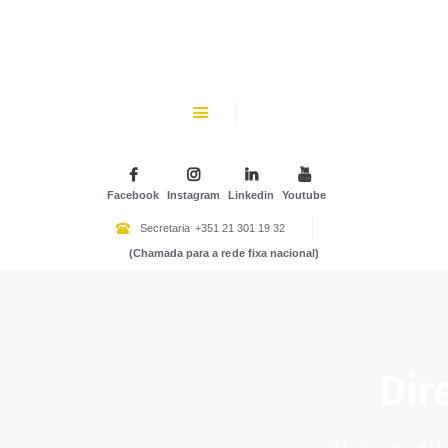
CHK
SOBRE NÓS
Colégio Helen Keller
INSTITUIÇÃO PARTICULAR DE SOLIDARIEDADE SOCIAL
ENSINO
ATIVIDADES
Facebook
Instagram
Linkedin
Youtube
GALERIA
Secretaria
+351 21 301 19 32
(Chamada para a rede fixa nacional)
COMUNIDADE
NOTÍCIAS
CONTACTOS
Dir