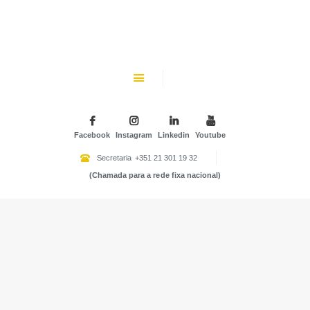
CHK
SOBRE NÓS
Colégio Helen Keller
INSTITUIÇÃO PARTICULAR DE SOLIDARIEDADE SOCIAL
ENSINO
ATIVIDADES
Facebook
Instagram
Linkedin
Youtube
GALERIA
Secretaria
+351 21 301 19 32
(Chamada para a rede fixa nacional)
COMUNIDADE
NOTÍCIAS
CONTACTOS