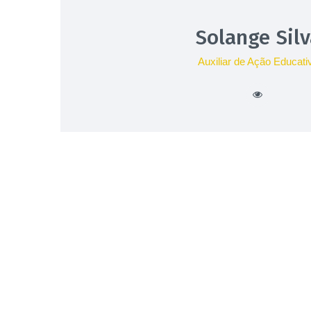
Solange Sil
Auxiliar de Ação Educati
Paginação
dos
conteúdos