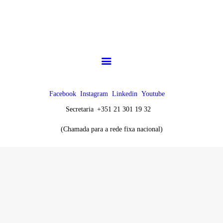
CHK
SOBRE NÓS
Colégio Helen Keller
Instituição Particular de Solidariedade Social
ENSINO
ATIVIDADES
Facebook
Instagram
Linkedin
Youtube
GALERIA
Secretaria
+351 21 301 19 32
(Chamada para a rede fixa nacional)
COMUNIDADE
NOTÍCIAS
CONTACTOS