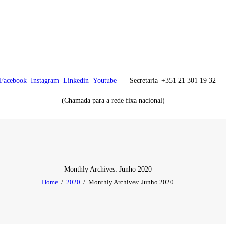
CHK
SOBRE NÓS
Colégio Helen Keller
Instituição Particular de Solidariedade Social
ENSINO
Facebook
Instagram
Linkedin
Youtube
Secretaria
+351 21 301 19 32
ATIVIDADES
(Chamada para a rede fixa nacional)
GALERIA
COMUNIDADE
NOTÍCIAS
Monthly Archives: Junho 2020
Home
2020
Monthly Archives: Junho 2020
CONTACTOS