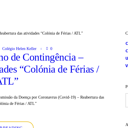
C
Colégio Helen Keller
0
o de Contingência –
U
V
ades “Colónia de Férias /
ATL”
P
P
nsmissão da Doença por Coronavrus (Covid-19) – Reabertura das
p
olónia de Férias / ATL”
A
P READING