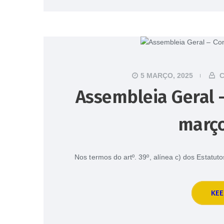
5 MARÇO, 2025
C
Assembleia Geral –
março
Nos termos do artº. 39º, alínea c) dos Estatu
KEE