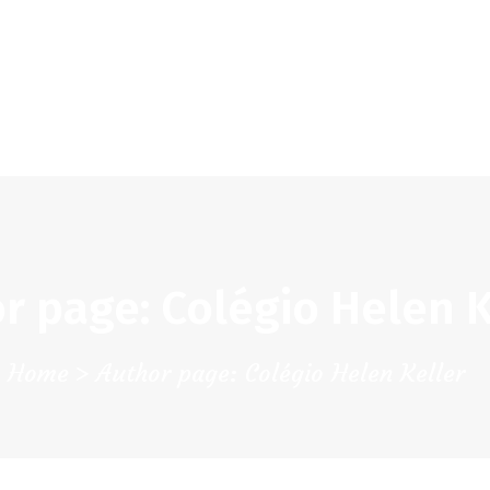
CHK
SOBRE NÓS
Colégio Helen Keller
INSTITUIÇÃO PARTICULAR DE SOLIDARIEDADE SOCIAL
ENSINO
ATIVIDADES
GALERIA
r page: Colégio Helen K
COMUNIDADE
NOTÍCIAS
Home
Author page: Colégio Helen Keller
CONTACTOS