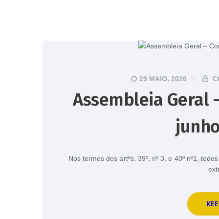
29 MAIO, 2026
C
Assembleia Geral –
junho
Nos termos dos artºs. 39º, nº 3, e 40º nº1, tod
ext
KEE