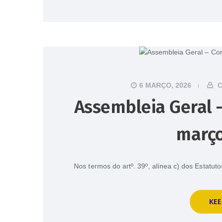
6 MARÇO, 2026
C
Assembleia Geral –
março
Nos termos do artº. 39º, alínea c) dos Estatu
KEE