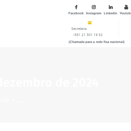
Facebook
Instagram
Linkedin
Youtub
Secretaria
+351 21 301 19 32
(Chamada para a rede fixa nacional)
 dezembro de 2024
ria –...