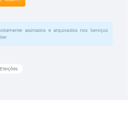
vidamente assinados e arquivados nos Serviços
ler.
Eleições