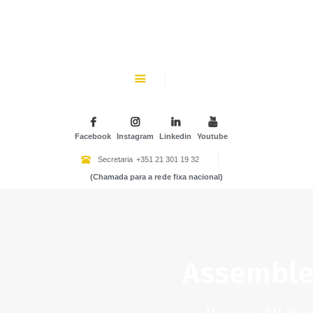
CHK
SOBRE NÓS
Colégio Helen Keller
INSTITUIÇÃO PARTICULAR DE SOLIDARIEDADE SOCIAL
ENSINO
ATIVIDADES
Facebook
Instagram
Linkedin
Youtube
GALERIA
Secretaria
+351 21 301 19 32
(Chamada para a rede fixa nacional)
COMUNIDADE
NOTÍCIAS
CONTACTOS
Assemblei