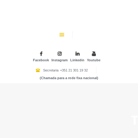
CHK
SOBRE NÓS
Colégio Helen Keller
INSTITUIÇÃO PARTICULAR DE SOLIDARIEDADE SOCIAL
ENSINO
ATIVIDADES
Facebook
Instagram
Linkedin
Youtube
GALERIA
Secretaria
+351 21 301 19 32
(Chamada para a rede fixa nacional)
COMUNIDADE
NOTÍCIAS
CONTACTOS
T