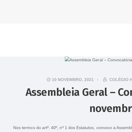
10 NOVEMBRO, 2021
COLÉGIO 
Assembleia Geral – Co
novembr
Nos termos do artº. 40º, nº 1 dos Estatutos, convoco a Assembl