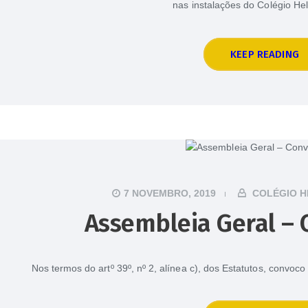
nas instalações do Colégio He
KEEP READING
7 NOVEMBRO, 2019
COLÉGIO H
Assembleia Geral – 
Nos termos do artº 39º, nº 2, alínea c), dos Estatutos, convo