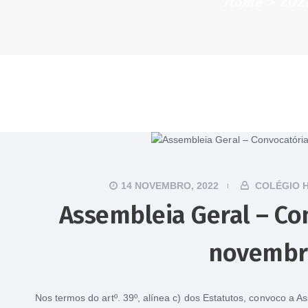
Home
202
14 NOVEMBRO, 2022
COLÉGIO 
Assembleia Geral – Co
novembr
Nos termos do artº. 39º, alínea c) dos Estatutos, convoco a A