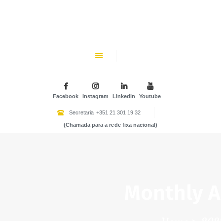
CHK
SOBRE NÓS
Colégio Helen Keller
INSTITUIÇÃO PARTICULAR DE SOLIDARIEDADE SOCIAL
ENSINO
ATIVIDADES
Facebook
Instagram
Linkedin
Youtube
GALERIA
Secretaria
+351 21 301 19 32
(Chamada para a rede fixa nacional)
COMUNIDADE
NOTÍCIAS
CONTACTOS
Monthly A