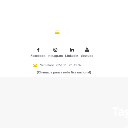
CHK
SOBRE NÓS
Colégio Helen Keller
INSTITUIÇÃO PARTICULAR DE SOLIDARIEDADE SOCIAL
ENSINO
ATIVIDADES
Facebook
Instagram
Linkedin
Youtube
GALERIA
Secretaria
+351 21 301 19 32
(Chamada para a rede fixa nacional)
COMUNIDADE
NOTÍCIAS
CONTACTOS
Ta