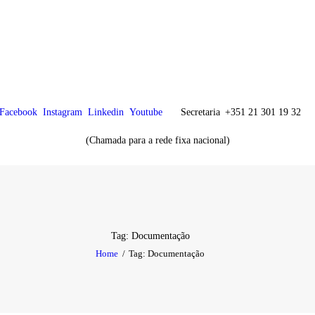
CHK
SOBRE NÓS
Colégio Helen Keller
Instituição Particular de Solidariedade Social
ENSINO
Facebook
Instagram
Linkedin
Youtube
Secretaria
+351 21 301 19 32
ATIVIDADES
(Chamada para a rede fixa nacional)
GALERIA
COMUNIDADE
NOTÍCIAS
Tag: Documentação
Home
Tag: Documentação
CONTACTOS