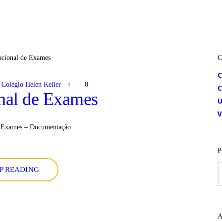
C
Colégio Helen Keller
0
onal de Exames
U
V
e Exames – Documentação
P
P
P READING
p
A