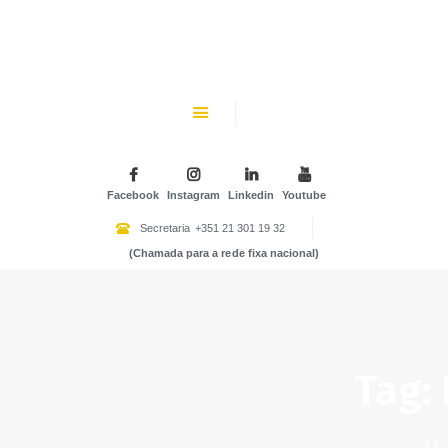
CHK
SOBRE NÓS
Colégio Helen Keller
INSTITUIÇÃO PARTICULAR DE SOLIDARIEDADE SOCIAL
ENSINO
ATIVIDADES
Facebook
Instagram
Linkedin
Youtube
GALERIA
Secretaria
+351 21 301 19 32
(Chamada para a rede fixa nacional)
COMUNIDADE
NOTÍCIAS
CONTACTOS
Tag: