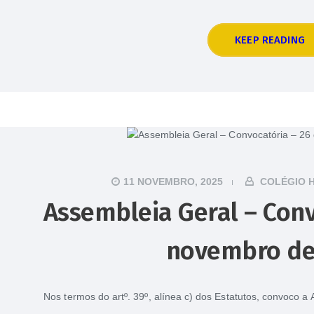
KEEP READING
11 NOVEMBRO, 2025
COLÉGIO 
Assembleia Geral – Conv
novembro de
Nos termos do artº. 39º, alínea c) dos Estatutos, convoco 