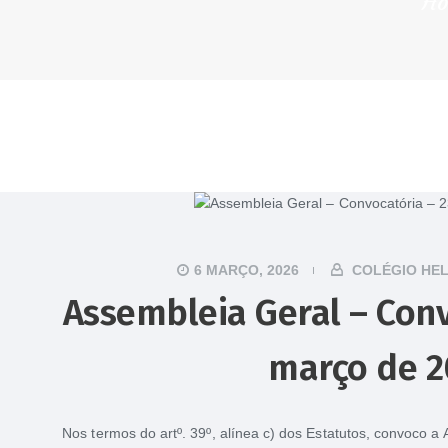
H
6 MARÇO, 2026
COLÉGIO HE
Assembleia Geral – Conv
março de 2
Nos termos do artº. 39º, alínea c) dos Estatutos, convoco 