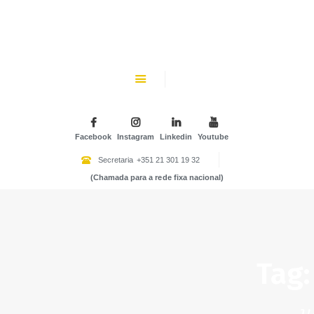
CHK
SOBRE NÓS
Colégio Helen Keller
INSTITUIÇÃO PARTICULAR DE SOLIDARIEDADE SOCIAL
ENSINO
ATIVIDADES
Facebook
Instagram
Linkedin
Youtube
GALERIA
Secretaria
+351 21 301 19 32
(Chamada para a rede fixa nacional)
COMUNIDADE
NOTÍCIAS
CONTACTOS
Tag