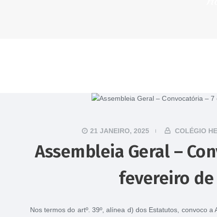
H
21 JANEIRO, 2025
COLÉGIO H
Assembleia Geral – Con
fevereiro de
Nos termos do artº. 39º, alínea d) dos Estatutos, convoco 