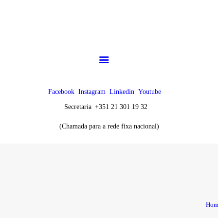
CHK
SOBRE NÓS
Colégio Helen Keller
Instituição Particular de Solidariedade Social
ENSINO
ATIVIDADES
Facebook
Instagram
Linkedin
Youtube
GALERIA
Secretaria
+351 21 301 19 32
(Chamada para a rede fixa nacional)
COMUNIDADE
NOTÍCIAS
CONTACTOS
Hom