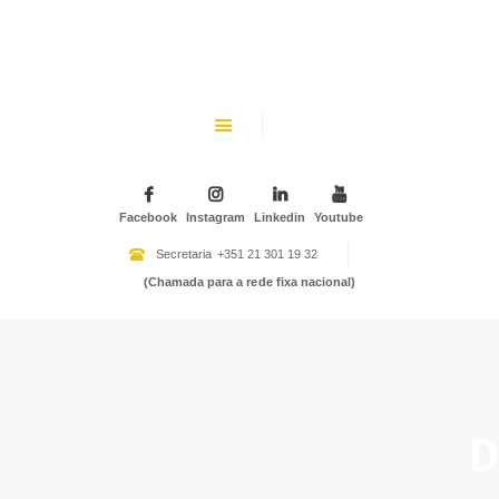
CHK
SOBRE NÓS
Colégio Helen Keller
INSTITUIÇÃO PARTICULAR DE SOLIDARIEDADE SOCIAL
ENSINO
ATIVIDADES
Facebook
Instagram
Linkedin
Youtube
GALERIA
Secretaria
+351 21 301 19 32
(Chamada para a rede fixa nacional)
COMUNIDADE
NOTÍCIAS
CONTACTOS
D