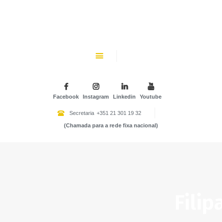
CHK
SOBRE NÓS
Colégio Helen Keller
INSTITUIÇÃO PARTICULAR DE SOLIDARIEDADE SOCIAL
ENSINO
ATIVIDADES
Facebook
Instagram
Linkedin
Youtube
GALERIA
Secretaria
+351 21 301 19 32
(Chamada para a rede fixa nacional)
COMUNIDADE
NOTÍCIAS
CONTACTOS
Fili