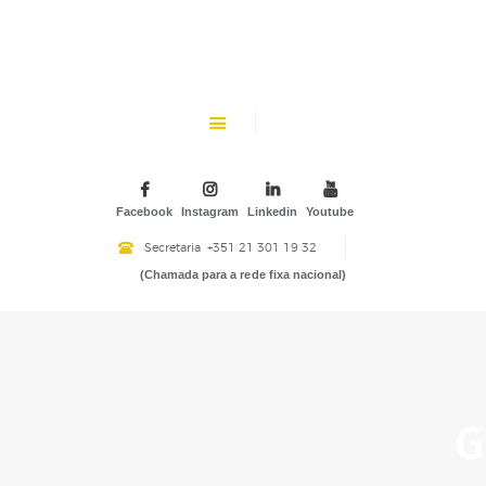
CHK
SOBRE NÓS
Colégio Helen Keller
INSTITUIÇÃO PARTICULAR DE SOLIDARIEDADE SOCIAL
ENSINO
ATIVIDADES
Facebook
Instagram
Linkedin
Youtube
GALERIA
Secretaria
+351 21 301 19 32
(Chamada para a rede fixa nacional)
COMUNIDADE
NOTÍCIAS
CONTACTOS
G