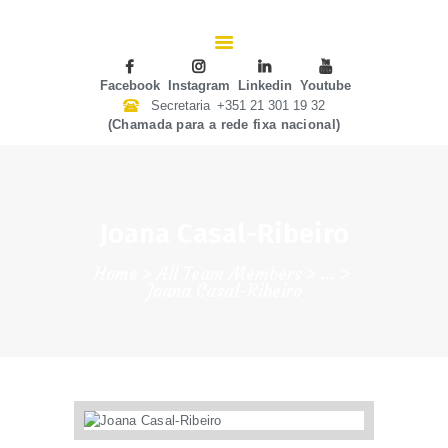
CHK
SOBRE NÓS
Colégio Helen Keller
ENSINO
Facebook
Instagram
Linkedin
Youtube
INSTITUIÇÃO PARTICULAR DE SOLIDARIEDADE SOCIAL
Secretaria
+351 21 301 19 32
ATIVIDADES
(Chamada para a rede fixa nacional)
GALERIA
COMUNIDADE
NOTÍCIAS
Joana Casal-Ribeiro
CONTACTOS
Home
All Team Members
...
Joana Casal-Ribeiro