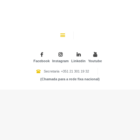
CHK
SOBRE NÓS
Colégio Helen Keller
INSTITUIÇÃO PARTICULAR DE SOLIDARIEDADE SOCIAL
ENSINO
ATIVIDADES
Facebook
Instagram
Linkedin
Youtube
GALERIA
Secretaria
+351 21 301 19 32
(Chamada para a rede fixa nacional)
COMUNIDADE
NOTÍCIAS
CONTACTOS