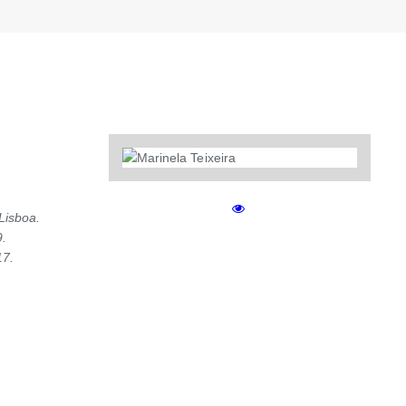
Lisboa.
9.
17.