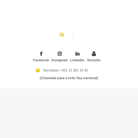
CHK
SOBRE NÓS
Colégio Helen Keller
INSTITUIÇÃO PARTICULAR DE SOLIDARIEDADE SOCIAL
ENSINO
ATIVIDADES
Facebook
Instagram
Linkedin
Youtube
GALERIA
Secretaria
+351 21 301 19 32
(Chamada para a rede fixa nacional)
COMUNIDADE
NOTÍCIAS
CONTACTOS