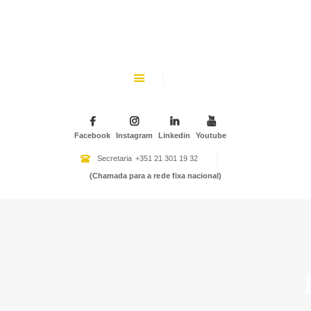
CHK
SOBRE NÓS
Colégio Helen Keller
INSTITUIÇÃO PARTICULAR DE SOLIDARIEDADE SOCIAL
ENSINO
ATIVIDADES
Facebook
Instagram
Linkedin
Youtube
GALERIA
Secretaria
+351 21 301 19 32
(Chamada para a rede fixa nacional)
COMUNIDADE
NOTÍCIAS
CONTACTOS