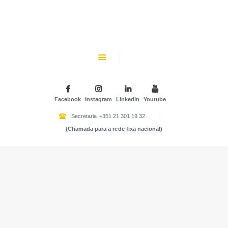
CHK
SOBRE NÓS
Colégio Helen Keller
INSTITUIÇÃO PARTICULAR DE SOLIDARIEDADE SOCIAL
ENSINO
ATIVIDADES
Facebook
Instagram
Linkedin
Youtube
GALERIA
Secretaria
+351 21 301 19 32
(Chamada para a rede fixa nacional)
COMUNIDADE
NOTÍCIAS
CONTACTOS