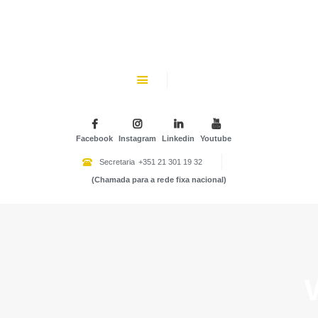
CHK
SOBRE NÓS
Colégio Helen Keller
INSTITUIÇÃO PARTICULAR DE SOLIDARIEDADE SOCIAL
ENSINO
ATIVIDADES
Facebook
Instagram
Linkedin
Youtube
GALERIA
Secretaria
+351 21 301 19 32
(Chamada para a rede fixa nacional)
COMUNIDADE
NOTÍCIAS
CONTACTOS