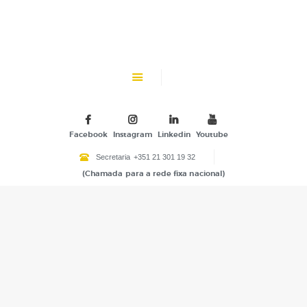
CHK
SOBRE NÓS
Colégio Helen Keller
INSTITUIÇÃO PARTICULAR DE SOLIDARIEDADE SOCIAL
ENSINO
ATIVIDADES
Facebook
Instagram
Linkedin
Youtube
GALERIA
Secretaria
+351 21 301 19 32
(Chamada para a rede fixa nacional)
COMUNIDADE
NOTÍCIAS
CONTACTOS