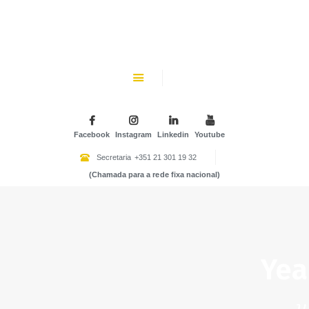
CHK
SOBRE NÓS
Colégio Helen Keller
INSTITUIÇÃO PARTICULAR DE SOLIDARIEDADE SOCIAL
ENSINO
ATIVIDADES
Facebook
Instagram
Linkedin
Youtube
GALERIA
Secretaria
+351 21 301 19 32
(Chamada para a rede fixa nacional)
COMUNIDADE
NOTÍCIAS
CONTACTOS
Yea