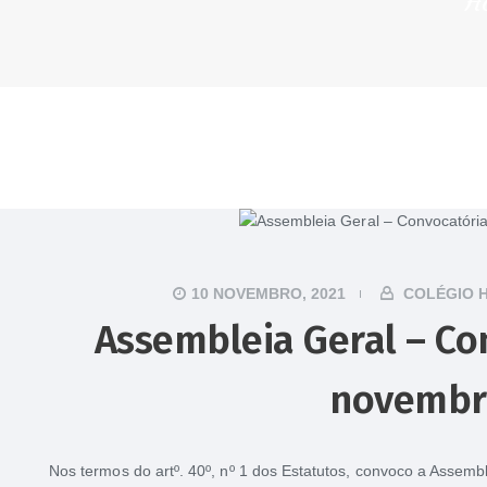
H
10 NOVEMBRO, 2021
COLÉGIO 
Assembleia Geral – Co
novembr
Nos termos do artº. 40º, nº 1 dos Estatutos, convoco a Assembl