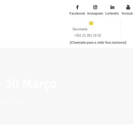
Facebook
Instagram
Linkedin
Youtub
Secretaria
+351 21 301 19 32
(Chamada para a rede fixa nacional)
– 30 Março
ria –...