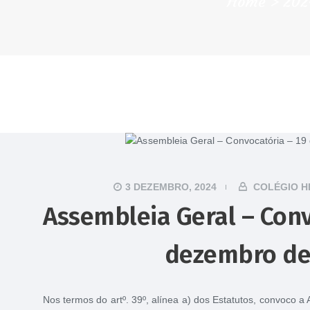
Home
202
3 DEZEMBRO, 2024
COLÉGIO H
Assembleia Geral – Conv
dezembro de
Nos termos do artº. 39º, alínea a) dos Estatutos, convoco 