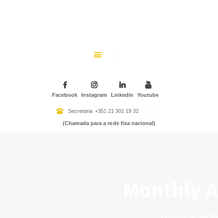
CHK
SOBRE NÓS
Colégio Helen Keller
INSTITUIÇÃO PARTICULAR DE SOLIDARIEDADE SOCIAL
ENSINO
ATIVIDADES
Facebook
Instagram
Linkedin
Youtube
GALERIA
Secretaria
+351 21 301 19 32
(Chamada para a rede fixa nacional)
COMUNIDADE
NOTÍCIAS
CONTACTOS
Monthly A