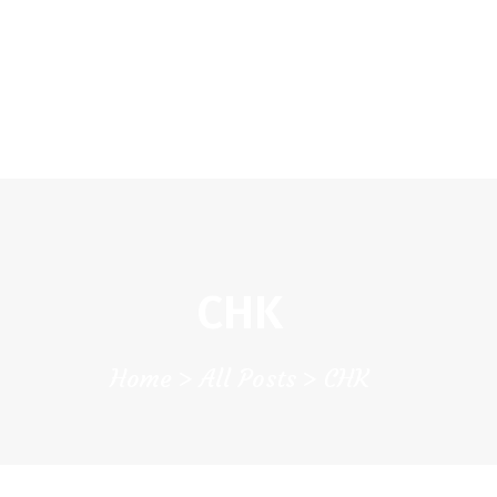
CHK
SOBRE NÓS
Colégio Helen Keller
INSTITUIÇÃO PARTICULAR DE SOLIDARIEDADE SOCIAL
ENSINO
ATIVIDADES
GALERIA
CHK
COMUNIDADE
NOTÍCIAS
Home
All Posts
CHK
CONTACTOS