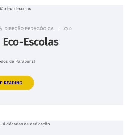
DIREÇÃO PEDAGÓGICA
0
 Eco-Escolas
odos de Parabéns!
P READING