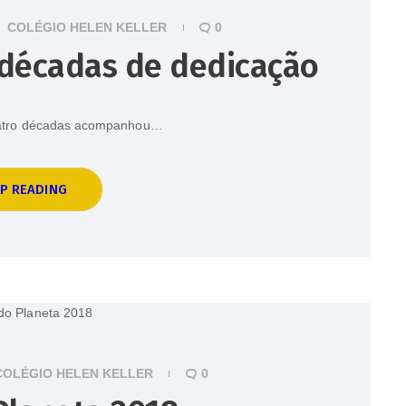
COLÉGIO HELEN KELLER
0
 décadas de dedicação
uatro décadas acompanhou…
P READING
OLÉGIO HELEN KELLER
0