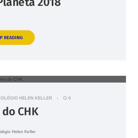
Planeta 2018
P READING
OLÉGIO HELEN KELLER
0
 do CHK
légio Helen Keller