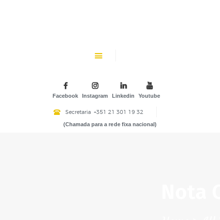
CHK
SOBRE NÓS
Colégio Helen Keller
INSTITUIÇÃO PARTICULAR DE SOLIDARIEDADE SOCIAL
ENSINO
ATIVIDADES
Facebook
Instagram
Linkedin
Youtube
GALERIA
Secretaria
+351 21 301 19 32
(Chamada para a rede fixa nacional)
COMUNIDADE
NOTÍCIAS
CONTACTOS
Nota C