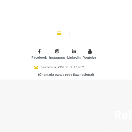
CHK
SOBRE NÓS
Colégio Helen Keller
INSTITUIÇÃO PARTICULAR DE SOLIDARIEDADE SOCIAL
ENSINO
ATIVIDADES
Facebook
Instagram
Linkedin
Youtube
GALERIA
Secretaria
+351 21 301 19 32
(Chamada para a rede fixa nacional)
COMUNIDADE
NOTÍCIAS
CONTACTOS
Rel