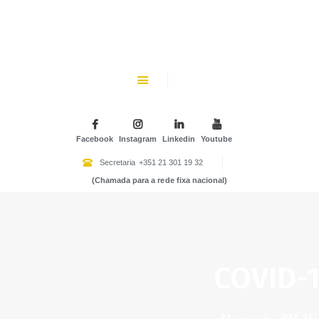
CHK
SOBRE NÓS
Colégio Helen Keller
INSTITUIÇÃO PARTICULAR DE SOLIDARIEDADE SOCIAL
ENSINO
ATIVIDADES
Facebook
Instagram
Linkedin
Youtube
GALERIA
Secretaria
+351 21 301 19 32
(Chamada para a rede fixa nacional)
COMUNIDADE
NOTÍCIAS
CONTACTOS
COVID-1