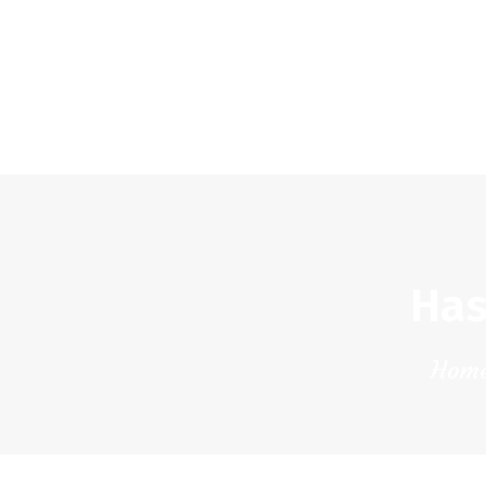
Has
Hom