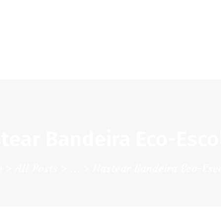
CHK
SOBRE NÓS
Colégio Helen Keller
INSTITUIÇÃO PARTICULAR DE SOLIDARIEDADE SOCIAL
ENSINO
ATIVIDADES
GALERIA
tear Bandeira Eco-Esco
COMUNIDADE
NOTÍCIAS
e
All Posts
...
Hastear Bandeira Eco-Esc
CONTACTOS