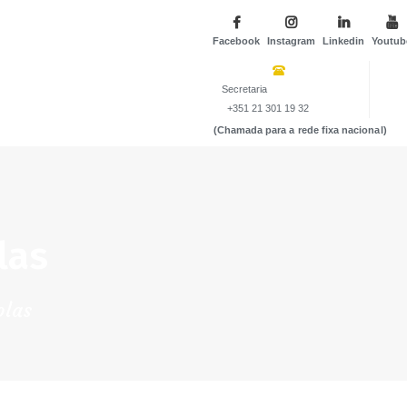
Facebook
Instagram
Linkedin
Youtub
Secretaria
+351 21 301 19 32
(Chamada para a rede fixa nacional)
las
olas