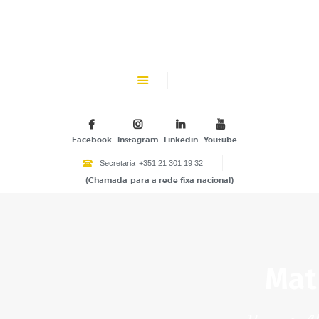
CHK
SOBRE NÓS
Colégio Helen Keller
INSTITUIÇÃO PARTICULAR DE SOLIDARIEDADE SOCIAL
ENSINO
ATIVIDADES
Facebook
Instagram
Linkedin
Youtube
GALERIA
Secretaria
+351 21 301 19 32
(Chamada para a rede fixa nacional)
COMUNIDADE
NOTÍCIAS
CONTACTOS
Mat