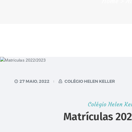
Home
Al
27 MAIO, 2022
COLÉGIO HELEN KELLER
Colégio Helen Kel
Matrículas 20