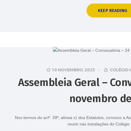
KEEP READING
10 NOVEMBRO, 2023
COLÉGIO 
Assembleia Geral – Conv
novembro de
Nos termos do artº. 39º, alínea c) dos Estatutos, convoco a A
reunir nas instalações do Colégio