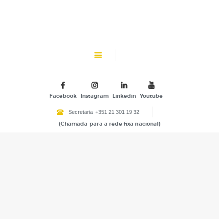
CHK
SOBRE NÓS
Colégio Helen Keller
INSTITUIÇÃO PARTICULAR DE SOLIDARIEDADE SOCIAL
ENSINO
ATIVIDADES
Facebook
Instagram
Linkedin
Youtube
GALERIA
Secretaria
+351 21 301 19 32
(Chamada para a rede fixa nacional)
COMUNIDADE
NOTÍCIAS
CONTACTOS